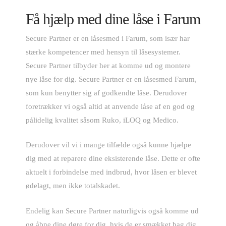
Få hjælp med dine låse i Farum
Secure Partner er en låsesmed i Farum, som især har
stærke kompetencer med hensyn til låsesystemer.
Secure Partner tilbyder her at komme ud og montere
nye låse for dig. Secure Partner er en låsesmed Farum,
som kun benytter sig af godkendte låse. Derudover
foretrækker vi også altid at anvende låse af en god og
pålidelig kvalitet såsom Ruko, iLOQ og Medico.
Derudover vil vi i mange tilfælde også kunne hjælpe
dig med at reparere dine eksisterende låse. Dette er ofte
aktuelt i forbindelse med indbrud, hvor låsen er blevet
ødelagt, men ikke totalskadet.
Endelig kan Secure Partner naturligvis også komme ud
og åbne dine døre for dig, hvis de er smækket bag dig.